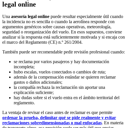
legal online
Una
asesoría legal online
puede resultar especialmente útil cuando
la incidencia no es sencilla o cuando la aerolínea responde con
argumentos genéricos sobre causas operativas, meteorología,
seguridad o reorganización del vuelo. En esos supuestos, conviene
analizar si la respuesta está suficientemente motivada y si encaja con
el marco del Reglamento (CE) n.º 261/2004.
También puede ser recomendable pedir revisión profesional cuando:
se reclama por varios pasajeros y hay documentación
incompleta;
hubo escalas, vuelos conectados o cambios de ruta;
además de la compensación estándar se quieren reclamar
gastos o daños adicionales;
la compañía rechaza la reclamación sin aportar una
explicación suficiente;
hay dudas sobre si el vuelo entra en el ámbito territorial del
reglamento.
La ventaja de revisar el caso antes de reclamar es que permite
ordenar la prueba, delimitar qué se pide realmente y evitar
reclamaciones sobredimensionadas o mal enfocadas
. En materia
de transporte aéreo, esa precisión suele ser más útil que enviar