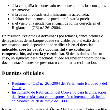
si la compañía ha contestado realmente a todos los conceptos
reclamados;
si la causa invocada está mínimamente acreditada;
si faltan documentos que puedan reforzar la prueba;
si el vuelo y la incidencia encajan de forma correcta en el
Reglamento (CE) n.º 261/2004.
En resumen,
reclamar a aerolíneas
por retrasos, cancelaciones o
denegaciones de embarque puede ser viable, pero el éxito de la
reclamación suele depender de
identificar bien el derecho
aplicable, aportar prueba documental y no confundir
compensación, asistencia y reembolso
. Si tienes dudas sobre tu
caso, un siguiente paso razonable puede ser revisar primero toda la
documentación antes de presentar o continuar la reclamación.
Fuentes oficiales
Reglamento (CE) n.º 261/2004 del Parlamento Europeo y del
Consejo
Instrumento de Ratificación del Convenio para la unificación
de ciertas reglas para el transporte aéreo internacional, hecho
en Montreal el 28 de mayo de 1999
Redacción y revisión editorial: Òscar Aleñá Francás
· Autor y editor