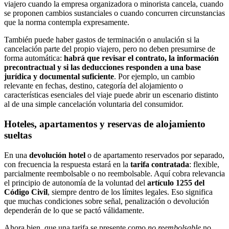
viajero cuando la empresa organizadora o minorista cancela, cuando
se proponen cambios sustanciales o cuando concurren circunstancias
que la norma contempla expresamente.
También puede haber gastos de terminación o anulación si la
cancelación parte del propio viajero, pero no deben presumirse de
forma automática:
habrá que revisar el contrato, la información
precontractual y si las deducciones responden a una base
jurídica y documental suficiente
. Por ejemplo, un cambio
relevante en fechas, destino, categoría del alojamiento o
características esenciales del viaje puede abrir un escenario distinto
al de una simple cancelación voluntaria del consumidor.
Hoteles, apartamentos y reservas de alojamiento
sueltas
En una
devolución hotel
o de apartamento reservados por separado,
con frecuencia la respuesta estará en la
tarifa contratada
: flexible,
parcialmente reembolsable o no reembolsable. Aquí cobra relevancia
el principio de autonomía de la voluntad del
artículo 1255 del
Código Civil
, siempre dentro de los límites legales. Eso significa
que muchas condiciones sobre señal, penalización o devolución
dependerán de lo que se pactó válidamente.
Ahora bien, que una tarifa se presente como
no reembolsable
no