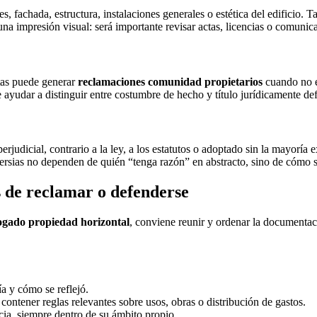
, fachada, estructura, instalaciones generales o estética del edificio.
na impresión visual: será importante revisar actas, licencias o comunica
ertas puede generar
reclamaciones comunidad propietarios
cuando no es
 ayudar a distinguir entre costumbre de hecho y título jurídicamente de
udicial, contrario a la ley, a los estatutos o adoptado sin la mayoría e
sias no dependen de quién “tenga razón” en abstracto, sino de cómo s
 de reclamar o defenderse
gado propiedad horizontal
, conviene reunir y ordenar la documentac
a y cómo se reflejó.
 contener reglas relevantes sobre usos, obras o distribución de gastos.
ncia, siempre dentro de su ámbito propio.