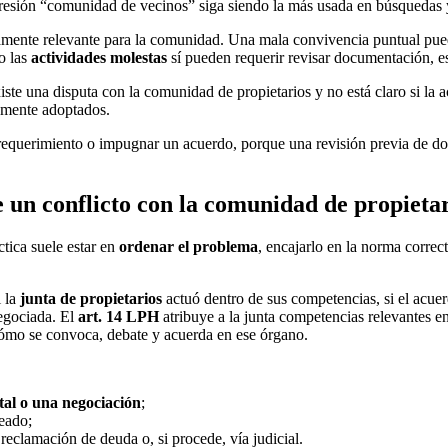
resión “comunidad de vecinos” siga siendo la más usada en búsquedas y
camente relevante para la comunidad. Una mala convivencia puntual pue
o las
actividades molestas
sí pueden requerir revisar documentación, es
te una disputa con la comunidad de propietarios y no está claro si la act
damente adoptados.
n requerimiento o impugnar un acuerdo, porque una revisión previa de d
 un conflicto con la comunidad de propieta
ctica suele estar en
ordenar el problema
, encajarlo en la norma correct
i la
junta de propietarios
actuó dentro de sus competencias, si el acuer
negociada. El
art. 14 LPH
atribuye a la junta competencias relevantes 
cómo se convoca, debate y acuerda en ese órgano.
al o una negociación
;
eado;
 reclamación de deuda o, si procede, vía judicial.