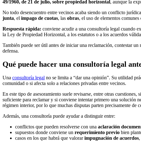
49/1960, de 21 de julio, sobre propiedad horizontal
, aunque la exp
No todo desencuentro entre vecinos acaba siendo un conflicto jurídi
junta
, el
impago de cuotas
, las
obras
, el uso de elementos comunes 
Respuesta rápida:
conviene acudir a una consultoría legal cuando exis
la Ley de Propiedad Horizontal, a los estatutos o a los acuerdos váli
También puede ser útil antes de iniciar una reclamación, contestar u
defensa.
Qué puede hacer una consultoría legal ante
Una
consultoría legal
no se limita a “dar una opinión”. Su utilidad prá
comunidad o si afecta solo a relaciones privadas entre vecinos.
En este tipo de asesoramiento suele revisarse, entre otras cuestiones, s
suficiente para reclamar y si conviene intentar primero una solución 
régimen interior, por lo que muchas disputas parten precisamente de 
Además, una consultoría puede ayudar a distinguir entre:
conflictos que pueden resolverse con una
aclaración document
supuestos donde conviene un
requerimiento previo
bien plant
casos en los que habrá que valorar
impugnación de acuerdos
,