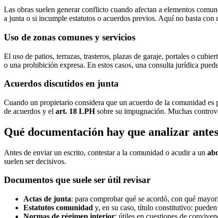
Las obras suelen generar conflicto cuando afectan a elementos comunes
a junta o si incumple estatutos o acuerdos previos. Aquí no basta con u
Uso de zonas comunes y servicios
El uso de patios, terrazas, trasteros, plazas de garaje, portales o cubi
o una prohibición expresa. En estos casos, una consulta jurídica puede
Acuerdos discutidos en junta
Cuando un propietario considera que un acuerdo de la comunidad es perj
de acuerdos y el
art. 18 LPH
sobre su impugnación. Muchas controver
Qué documentación hay que analizar antes
Antes de enviar un escrito, contestar a la comunidad o acudir a un
abo
suelen ser decisivos.
Documentos que suele ser útil revisar
Actas de junta
: para comprobar qué se acordó, con qué mayorí
Estatutos comunidad
y, en su caso, título constitutivo: pueden
Normas de régimen interior
: útiles en cuestiones de convive