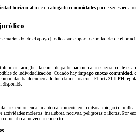
iedad horizontal
o de un
abogado comunidades
puede ser especialmen
jurídico
cenarios donde el apoyo jurídico suele aportar claridad desde el princip
ntribuir con arreglo a la cuota de participación o a lo especialmente est
eptibles de individualización. Cuando hay
impago cuotas comunidad
, 
 la comunidad ha documentado bien la reclamación. El
art. 21 LPH
regul
n disponible.
enda no siempre encajan automáticamente en la misma categoría jurídica
ctividades molestas, insalubres, nocivas, peligrosas o ilícitas. Por eso,
 comunidad o a un vecino concreto.
es