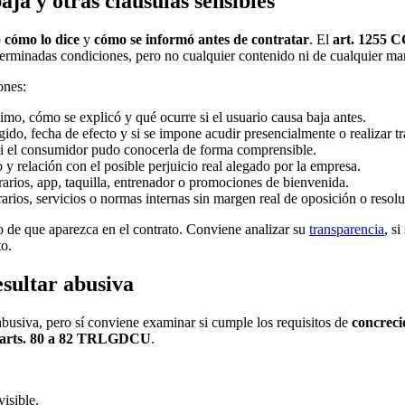
ja y otras cláusulas sensibles
o
cómo lo dice
y
cómo se informó antes de contratar
. El
art. 1255 
determinadas condiciones, pero no cualquier contenido ni de cualquier m
ones:
imo, cómo se explicó y qué ocurre si el usuario causa baja antes.
igido, fecha de efecto y si se impone acudir presencialmente o realizar t
 si el consumidor pudo conocerla de forma comprensible.
o y relación con el posible perjuicio real alegado por la empresa.
horarios, app, taquilla, entrenador o promociones de bienvenida.
rarios, servicios o normas internas sin margen real de oposición o resolu
 de que aparezca en el contrato. Conviene analizar su
transparencia
, si
to.
sultar abusiva
busiva, pero sí conviene examinar si cumple los requisitos de
concreció
arts. 80 a 82 TRLGDCU
.
isible.