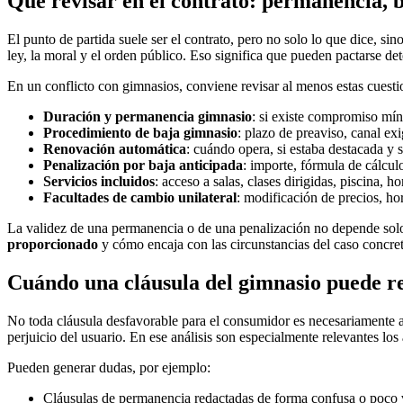
Qué revisar en el contrato: permanencia, ba
El punto de partida suele ser el contrato, pero no solo lo que dice, sin
ley, la moral y el orden público. Eso significa que pueden pactarse 
En un conflicto con gimnasios, conviene revisar al menos estas cuesti
Duración y permanencia gimnasio
: si existe compromiso mín
Procedimiento de baja gimnasio
: plazo de preaviso, canal ex
Renovación automática
: cuándo opera, si estaba destacada y
Penalización por baja anticipada
: importe, fórmula de cálcul
Servicios incluidos
: acceso a salas, clases dirigidas, piscina, 
Facultades de cambio unilateral
: modificación de precios, ho
La validez de una permanencia o de una penalización no depende solo
proporcionado
y cómo encaja con las circunstancias del caso concre
Cuándo una cláusula del gimnasio puede re
No toda cláusula desfavorable para el consumidor es necesariamente a
perjuicio del usuario. En ese análisis son especialmente relevantes los
Pueden generar dudas, por ejemplo:
Cláusulas de permanencia redactadas de forma confusa o poco v