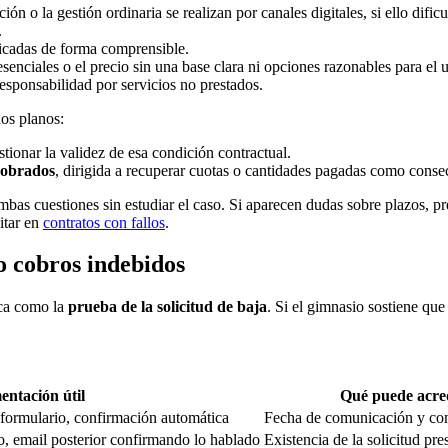
n o la gestión ordinaria se realizan por canales digitales, si ello dific
.
icadas de forma comprensible.
senciales o el precio sin una base clara ni opciones razonables para el u
responsabilidad por servicios no prestados.
dos planos:
stionar la validez de esa condición contractual.
cobrados
, dirigida a recuperar cuotas o cantidades pagadas como conse
as cuestiones sin estudiar el caso. Si aparecen dudas sobre plazos, pr
itar en
contratos con fallos
.
o cobros indebidos
ica como la
prueba de la solicitud de baja
. Si el gimnasio sostiene qu
ntación útil
Qué puede acre
 formulario, confirmación automática
Fecha de comunicación y con
rno, email posterior confirmando lo hablado
Existencia de la solicitud pre