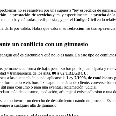
 problemas no se resuelven por una supuesta “ley específica de gimnasio
ción
, la
prestación de servicios
y, muy especialmente, la
prueba de la
cuando hay cláusulas predispuestas, y por el
Código Civil
en lo relati
ara darla por válida. Habrá que valorar su
redacción
, su
transparencia
ante un conflicto con un gimnasio
stinguir qué es discutible y qué no lo es tanto. En este tipo de conflict
das permanencia, forma de baja, penalización por baja anticipada y reno
ridad y transparencia de los
arts. 80 a 82 TRLGDCU
.
stas a las que también puede aplicarse la
Ley 7/1998, de condiciones g
ico, formulario web, burofax, captura del área de cliente, conversación e
útil para consumo o para una eventual reclamación judicial.
reclamación de consumo, mediación, arbitraje si existe adhesión o una d
es, como invocar un derecho de desistimiento cuando no procede. Ese d
iempre a cualquier alta de gimnasio.