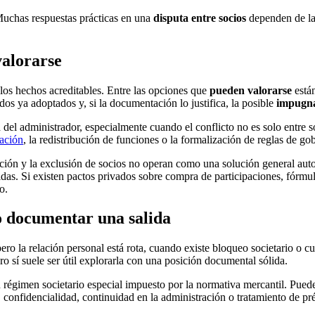
 Muchas respuestas prácticas en una
disputa entre socios
dependen de la 
valorarse
 los hechos acreditables. Entre las opciones que
pueden valorarse
están
dos ya adoptados y, si la documentación lo justifica, la posible
impugna
el administrador, especialmente cuando el conflicto no es solo entre so
ración
, la redistribución de funciones o la formalización de reglas de go
ción y la exclusión de socios no operan como una solución general auto
álidas. Si existen pactos privados sobre compra de participaciones, fór
o.
o documentar una salida
ro la relación personal está rota, cuando existe bloqueo societario o 
o sí suele ser útil explorarla con una posición documental sólida.
n régimen societario especial impuesto por la normativa mercantil. Pueden
, confidencialidad, continuidad en la administración o tratamiento de pr