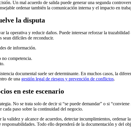
isión. Un mal acuerdo de salida puede generar una segunda controversi
onsejable ordenar también la comunicación interna y el impacto en traba
elve la disputa
rvar la operativa y reducir daños. Puede interesar reforzar la trazabilid
 sean difíciles de reconducir.
udes de información.
 o no competencia.
to.
sistencia documental suele ser determinante. En muchos casos, la difere
entro de una
gestión legal de riesgos y prevención de conflictos
.
cios en este escenario
egia. No se trata solo de decir si “se puede demandar” o si “conviene sa
r cada paso sobre la continuidad del negocio.
 la validez y alcance de acuerdos, detectar incumplimientos, ordenar la
e responsabilidades. Todo ello dependerá de la documentación y del objeti