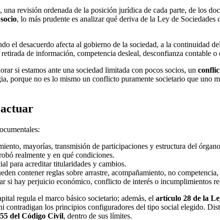
una revisión ordenada de la posición jurídica de cada parte, de los doc
 socio
, lo más prudente es analizar qué deriva de la Ley de Sociedades 
do el desacuerdo afecta al gobierno de la sociedad, a la continuidad de
 retirada de información, competencia desleal, desconfianza contable o 
lorar si estamos ante una sociedad limitada con pocos socios, un
confli
gia, porque no es lo mismo un conflicto puramente societario que uno m
 actuar
documentales:
miento, mayorías, transmisión de participaciones y estructura del órgan
robó realmente y en qué condiciones.
ial para acreditar titularidades y cambios.
pueden contener reglas sobre arrastre, acompañamiento, no competencia,
car si hay perjuicio económico, conflicto de interés o incumplimientos re
ital regula el marco básico societario; además, el
artículo 28 de la L
 contradigan los principios configuradores del tipo social elegido. Dist
255 del Código Civil
, dentro de sus límites.