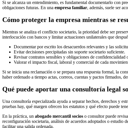
Si se alcanza un entendimiento, es fundamental documentarlo con prec
obligaciones futuras. En una
empresa familiar
, además, suele ser ac
Cómo proteger la empresa mientras se resu
Mientras se analiza el conflicto societario, la prioridad debe ser prese
interlocución con bancos y limitar actuaciones unilaterales que después
Documentar por escrito los desacuerdos relevantes y las solicit
Evitar decisiones precipitadas sin soporte societario suficiente.
Revisar contratos sensibles y obligaciones de confidencialidad
Valorar el impacto fiscal, laboral y comercial de cada movimien
Si se inicia una reclamación o se prepara una respuesta formal, la con
haber ordenado a tiempo actas, correos, cuentas y pactos firmados, d
Qué puede aportar una consultoría legal so
Una consultoría especializada ayuda a separar hechos, derechos y estrat
pruebas hay, qué margen ofrecen los estatutos y qué efecto puede tene
En la práctica, un
abogado mercantil socios
o consultor puede revisar
reconfiguración societaria, análisis de acuerdos adoptados o estudio d
facilitar una salida ordenada.