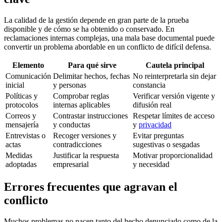
La calidad de la gestión depende en gran parte de la prueba
disponible y de cómo se ha obtenido o conservado. En
reclamaciones internas complejas, una mala base documental puede
convertir un problema abordable en un conflicto de difícil defensa.
Elemento
Para qué sirve
Cautela principal
Comunicación
Delimitar hechos, fechas
No reinterpretarla sin dejar
inicial
y personas
constancia
Políticas y
Comprobar reglas
Verificar versión vigente y
protocolos
internas aplicables
difusión real
Correos y
Contrastar instrucciones
Respetar límites de acceso
mensajería
y conductas
y
privacidad
Entrevistas o
Recoger versiones y
Evitar preguntas
actas
contradicciones
sugestivas o sesgadas
Medidas
Justificar la respuesta
Motivar proporcionalidad
adoptadas
empresarial
y necesidad
Errores frecuentes que agravan el
conflicto
Muchos problemas no nacen tanto del hecho denunciado como de la