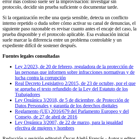
error más costoso suele ser la improvisación: investigar sin
protocolo, decidir sin prueba suficiente o documentar tarde.
Si la organización recibe una queja sensible, detecta un conflicto
interno repetido o duda sobre cómo activar su canal de denuncias, el
siguiente paso razonable es revisar cuanto antes el encaje del caso, la
prueba disponible y el protocolo aplicable. Esa evaluación inicial
suele marcar la diferencia entre un problema controlable y un
expediente difícil de sostener después.
Fuentes legales consultadas
Ley 2/2023, de 20 de febrero, reguladora de la protección de
las personas que informen sobre infracciones normativas y de
lucha contra la corrupción
Real Decreto Legislativo 2/2015, de 23 de octubre, por el que
se aprueba el texto refundido de la Ley del Estatuto de los
Trabajadores
Ley Orgánica 3/2018, de 5 de diciembre, de Protección de
Datos Personales y garantía de los derechos digitales
Reglamento (UE) 2016/679 del Parlamento Europeo y del
Consejo, de 27 de abril de 2016
Ley Orgánica 3/2007, de 22 de marzo, para la igualdad
efectiva de mujeres y hombres
Redacción y revisión editorial: Òscar Aleñá Francás
· Autor y editor