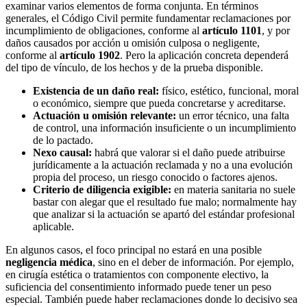
examinar varios elementos de forma conjunta. En términos
generales, el Código Civil permite fundamentar reclamaciones por
incumplimiento de obligaciones, conforme al
artículo 1101
, y por
daños causados por acción u omisión culposa o negligente,
conforme al
artículo 1902
. Pero la aplicación concreta dependerá
del tipo de vínculo, de los hechos y de la prueba disponible.
Existencia de un daño real:
físico, estético, funcional, moral
o económico, siempre que pueda concretarse y acreditarse.
Actuación u omisión relevante:
un error técnico, una falta
de control, una información insuficiente o un incumplimiento
de lo pactado.
Nexo causal:
habrá que valorar si el daño puede atribuirse
jurídicamente a la actuación reclamada y no a una evolución
propia del proceso, un riesgo conocido o factores ajenos.
Criterio de diligencia exigible:
en materia sanitaria no suele
bastar con alegar que el resultado fue malo; normalmente hay
que analizar si la actuación se apartó del estándar profesional
aplicable.
En algunos casos, el foco principal no estará en una posible
negligencia médica
, sino en el deber de información. Por ejemplo,
en cirugía estética o tratamientos con componente electivo, la
suficiencia del consentimiento informado puede tener un peso
especial. También puede haber reclamaciones donde lo decisivo sea