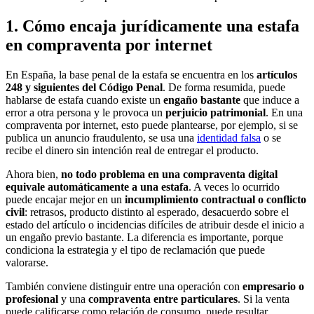
1. Cómo encaja jurídicamente una estafa
en compraventa por internet
En España, la base penal de la estafa se encuentra en los
artículos
248 y siguientes del Código Penal
. De forma resumida, puede
hablarse de estafa cuando existe un
engaño bastante
que induce a
error a otra persona y le provoca un
perjuicio patrimonial
. En una
compraventa por internet, esto puede plantearse, por ejemplo, si se
publica un anuncio fraudulento, se usa una
identidad falsa
o se
recibe el dinero sin intención real de entregar el producto.
Ahora bien,
no todo problema en una compraventa digital
equivale automáticamente a una estafa
. A veces lo ocurrido
puede encajar mejor en un
incumplimiento contractual o conflicto
civil
: retrasos, producto distinto al esperado, desacuerdo sobre el
estado del artículo o incidencias difíciles de atribuir desde el inicio a
un engaño previo bastante. La diferencia es importante, porque
condiciona la estrategia y el tipo de reclamación que puede
valorarse.
También conviene distinguir entre una operación con
empresario o
profesional
y una
compraventa entre particulares
. Si la venta
puede calificarse como relación de consumo, puede resultar