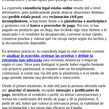
La expresión
consultoría legal estafas online
resulta útil a nivel
informativo, pero jurídicamente puede abarcar situaciones distintas:
una
posible estafa penal
, una
reclamación civil por
incumplimiento
, actuaciones frente a la
plataforma o marketplace
y gestiones con el
banco o proveedor de pago
. Por eso, si has
pagado un producto que no llega, has recibido algo muy distinto a lo
anunciado o el vendedor ha desaparecido, conviene actuar rápido,
conservar pruebas y valorar qué vía encaja mejor según los hechos y
la documentación disponible.
En términos prácticos, la consultoría legal en este contexto consiste
en
analizar lo ocurrido, ordenar las pruebas y definir la
estrategia más adecuada
para reclamar, denunciar o negociar
según el caso. Sirve para distinguir si puede haber engaño bastante
con perjuicio patrimonial, si estamos ante un incumplimiento
contractual, si existe una vía útil ante la plataforma o si el medio de
pago permite intentar una devolución o retrocesión.
Desde el primer momento, lo más útil para la persona afectada suele
ser:
guardar el anuncio
, recopilar
mensajes y justificantes de
pago
, identificar al vendedor o perfil, no borrar conversaciones y
revisar las condiciones del medio de pago y de la plataforma. A
partir de ahí, habrá que valorar la relevancia penal, la viabilidad de
una reclamación y los pasos más eficaces en España.